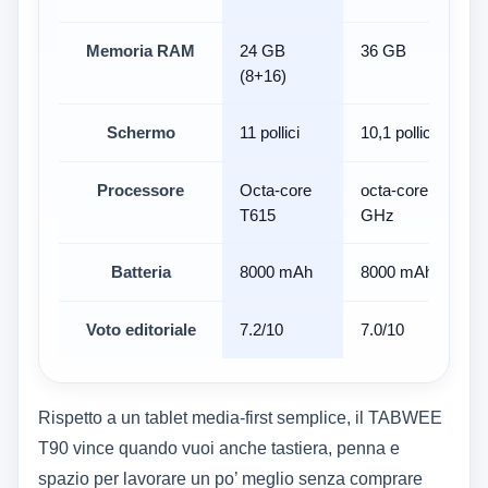
Memoria RAM
24 GB
36 GB
(8+16)
Schermo
11 pollici
10,1 pollici
Processore
Octa-core
octa-core 2,0
T615
GHz
Batteria
8000 mAh
8000 mAh
Voto editoriale
7.2/10
7.0/10
Rispetto a un tablet media-first semplice, il TABWEE
T90 vince quando vuoi anche tastiera, penna e
spazio per lavorare un po’ meglio senza comprare