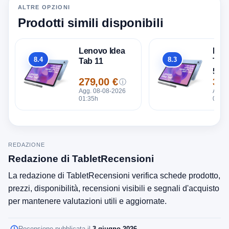
ALTRE OPZIONI
Prodotti simili disponibili
Lenovo Idea
Len
8.4
8.3
Tab 11
Tab 
Totale
Totale
5G
279,00 €
329
ⓘ
Prezzo
Pre
Agg. 08-08-2026
Agg. 
01:35h
01:35
REDAZIONE
Redazione di TabletRecensioni
La redazione di TabletRecensioni verifica schede prodotto,
prezzi, disponibilità, recensioni visibili e segnali d'acquisto
per mantenere valutazioni utili e aggiornate.
Recensione pubblicata il
3 giugno 2026