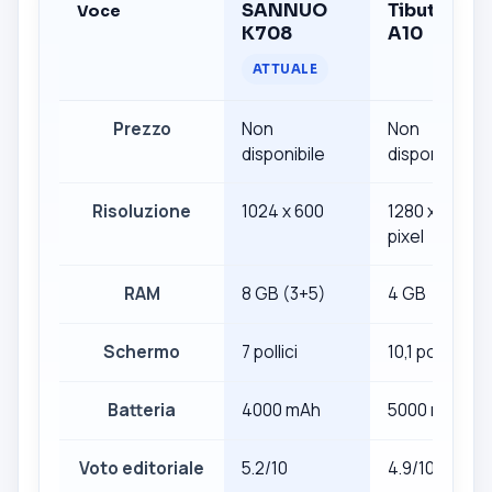
SANNUO
Tibuta
Voce
K708
A10
ATTUALE
Prezzo
Non
Non
disponibile
disponibile
Risoluzione
1024 x 600
1280 x 800
pixel
RAM
8 GB (3+5)
4 GB
Schermo
7 pollici
10,1 pollici
Batteria
4000 mAh
5000 mAh
Voto editoriale
5.2/10
4.9/10