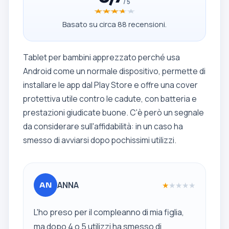
/ 5
★★★★★
★★★★★
Basato su circa 88 recensioni.
Tablet per bambini apprezzato perché usa
Android come un normale dispositivo, permette di
installare le app dal Play Store e offre una cover
protettiva utile contro le cadute, con batteria e
prestazioni giudicate buone. C'è però un segnale
da considerare sull'affidabilità: in un caso ha
smesso di avviarsi dopo pochissimi utilizzi.
ANNA
★
★
★
★
★
AN
L'ho preso per il compleanno di mia figlia,
ma dopo 4 o 5 utilizzi ha smesso di