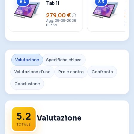
8.4
8.3
Tab 11
Tab 
Totale
Totale
5G
279,00 €
329
ⓘ
Prezzo
Pre
Agg. 08-08-2026
Agg.
01:35h
01:35
Valutazione
Specifiche chiave
Valutazione d'uso
Pro e contro
Confronto
Conclusione
5.2
Valutazione
TOTALE