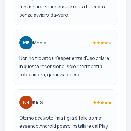
funzionare: si accende e resta bloccato
senza avviarsi davvero.
Media
★
★
★
★
★
ME
Non ho trovato un'esperienza d'uso chiara
in questa recensione, solo riferimenti a
fotocamera, garanzia e reso.
KRIS
★
★
★
★
★
KR
Ottimo acquisto, mia figlia è felicissima:
essendo Android posso installare dal Play