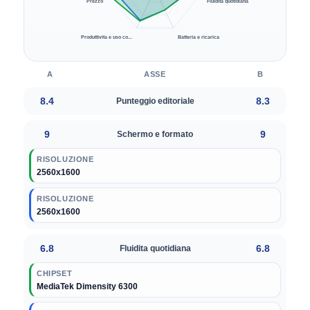
Prezzo
Fluidita quotidiana
Produttivita e uso co...
Batteria e ricarica
A
ASSE
B
8.4
8.3
Punteggio editoriale
9
9
Schermo e formato
RISOLUZIONE
2560x1600
RISOLUZIONE
2560x1600
6.8
6.8
Fluidita quotidiana
CHIPSET
MediaTek Dimensity 6300